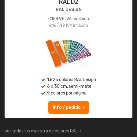
RAL D2
RAL DESIGN
€
154,95
IVA excluido
€
187,49
IVA incluido
1.825 colores RAL Design
6 x 30 cm, semi-mate
9 colores por página
Info / pedido
ver todos los muestra de colores RAL