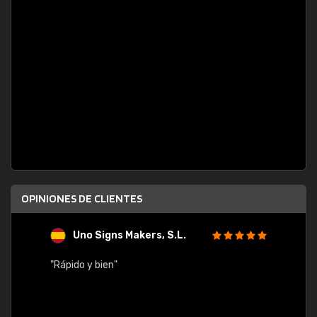
OPINIONES DE CLIENTES
Uno Signs Makers, S.L.
s
"Rápido y bien"
"Buen 
consu