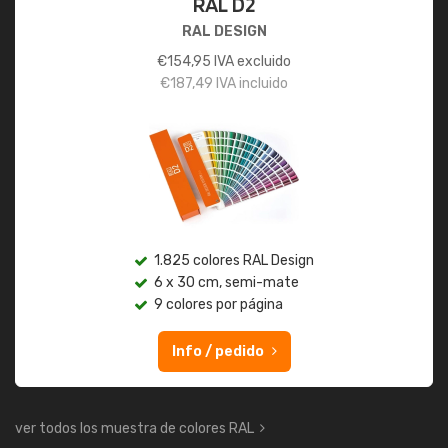
RAL D2
RAL DESIGN
€
154,95
IVA excluido
€
187,49
IVA incluido
1.825 colores RAL Design
6 x 30 cm, semi-mate
9 colores por página
Info / pedido
ver todos los muestra de colores RAL