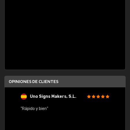
OPINIONES DE CLIENTES
Uno Signs Makers, S.L.
s
"Rápido y bien"
"Buen 
consu