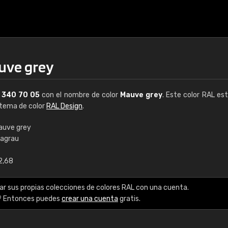
uve grey
L
340 70 05
con el nombre de color
Mauve grey
. Este color RAL est
istema de color
RAL Design
.
auve grey
lagrau
€15
2,68
RAL K7 a base de a
ar sus propias colecciones de colores RAL con una cuenta.
216 colores RAL Class
? Entonces puedes
crear una cuenta
gratis.
5 x 15 cm, brillo