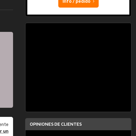
Info / pedido
OPINIONES DE CLIENTES
ente
r un