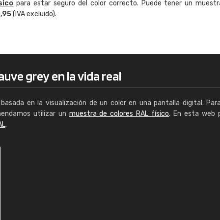
sico
para estar seguro del color correcto. Puede tener un muestr
Enrique
4,95
(IVA excluido).
"Buen servicio. No obstante No es fá
encontrar/comprar lo que se busca"
uve grey en la vida real
basada en la visualización de un color en una pantalla digital. Par
mendamos utilizar un
muestra de colores RAL físico
. En esta web 
AL
.