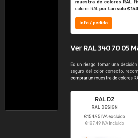
muestra de colores RAL fí
colores RAL
por tan solo €15
Info / pedido
Ver RAL 340 70 05 Ma
Es un riesgo tomar una decisión 
seguro del color correcto, reco
comprar un muestra de colores R
RAL D2
RAL DESIGN
€
154,95
IVA excluido
€
187,49
IVA incluido