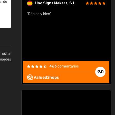
a de
Uno Signs Makers, S.L.
cil
"Rápido y bien"
"
c
a estar
puedes
463
comentarios
9,0