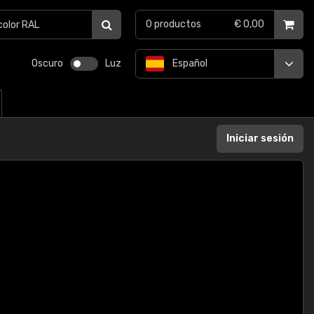
0
productos
€ 0,00
Oscuro
Luz
Español
Iniciar sesión