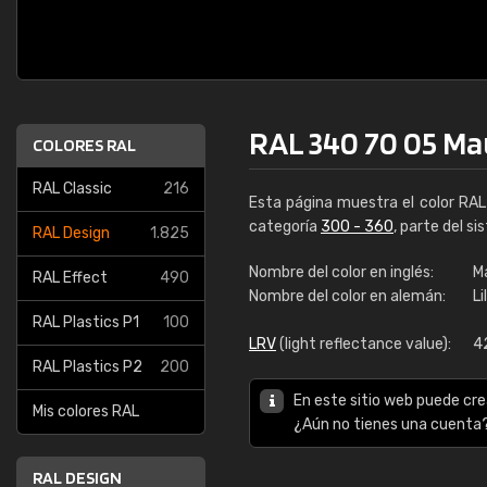
RAL 340 70 05 Ma
COLORES RAL
RAL Classic
216
Esta página muestra el color RA
categoría
300 - 360
, parte del s
RAL Design
1.825
Nombre del color en inglés:
M
RAL Effect
490
Nombre del color en alemán:
Li
RAL Plastics P1
100
LRV
(light reflectance value):
4
RAL Plastics P2
200
En este sitio web puede cre
Mis colores RAL
¿Aún no tienes una cuenta
RAL DESIGN