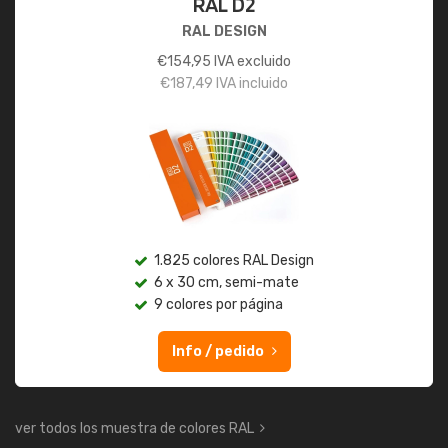
RAL D2
RAL DESIGN
€
154,95
IVA excluido
€
187,49
IVA incluido
1.825 colores RAL Design
6 x 30 cm, semi-mate
9 colores por página
Info / pedido
ver todos los muestra de colores RAL