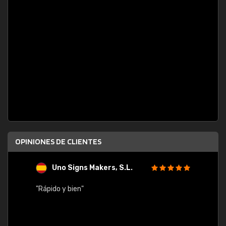
OPINIONES DE CLIENTES
Uno Signs Makers, S.L.
s
"Rápido y bien"
"Buen 
consu