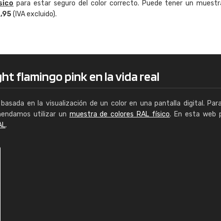
sico
para estar seguro del color correcto. Puede tener un muestr
Enrique
4,95
(IVA excluido).
"Buen servicio. No obstante No es fá
encontrar/comprar lo que se busca"
ht flamingo pink en la vida real
basada en la visualización de un color en una pantalla digital. Par
mendamos utilizar un
muestra de colores RAL físico
. En esta web 
AL
.