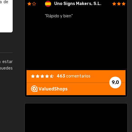
a de
Uno Signs Makers, S.L.
cil
"Rápido y bien"
"
c
a estar
puedes
463
comentarios
9,0