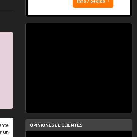
Info / pedido
OPINIONES DE CLIENTES
ente
r un