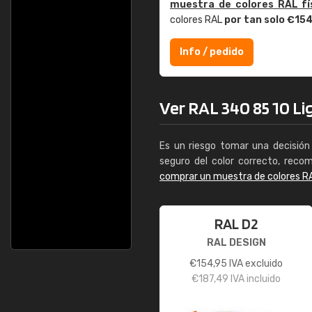
muestra de colores RAL fí
colores RAL
por tan solo €15
Info / pedido
Ver RAL 340 85 10 Lig
Es un riesgo tomar una decisión 
seguro del color correcto, reco
comprar un muestra de colores R
RAL D2
RAL DESIGN
€
154,95
IVA excluido
€
187,49
IVA incluido