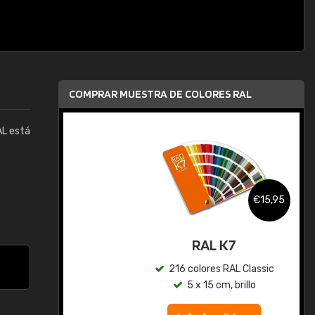
COMPRAR MUESTRA DE COLORES RAL
AL está
,95
€15,95
gua
RAL K7
ic
216 colores RAL Classic
5 x 15 cm, brillo