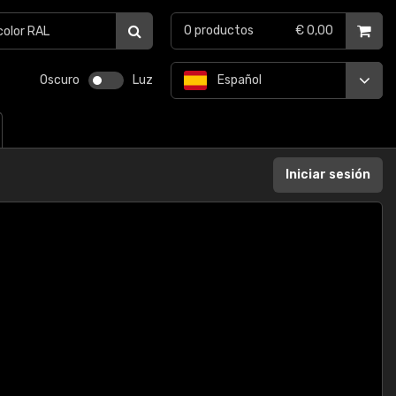
0
productos
€ 0,00
Oscuro
Luz
Español
Iniciar sesión