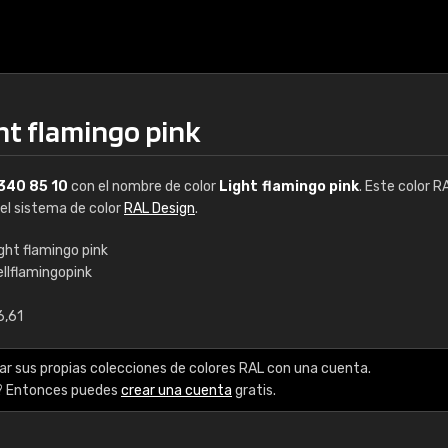
ht flamingo pink
340 85 10
con el nombre de color
Light flamingo pink
. Este color R
del sistema de color
RAL Design
.
ght flamingo pink
ellflamingopink
€15
6,61
RAL K7 a base de a
ar sus propias colecciones de colores RAL con una cuenta.
216 colores RAL Class
? Entonces puedes
crear una cuenta
gratis.
5 x 15 cm, brillo