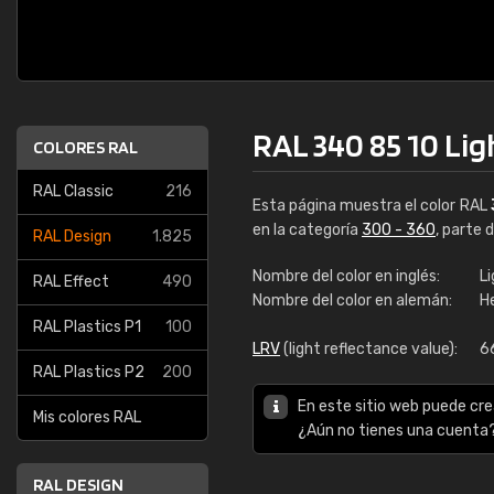
RAL 340 85 10 Lig
COLORES RAL
RAL Classic
216
Esta página muestra el color RAL
en la categoría
300 - 360
, parte 
RAL Design
1.825
Nombre del color en inglés:
Li
RAL Effect
490
Nombre del color en alemán:
H
RAL Plastics P1
100
LRV
(light reflectance value):
6
RAL Plastics P2
200
En este sitio web puede cre
Mis colores RAL
¿Aún no tienes una cuenta
RAL DESIGN