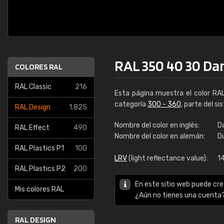
RAL 350 40 30 Da
COLORES RAL
RAL Classic
216
Esta página muestra el color RA
categoría
300 - 360
, parte del s
RAL Design
1.825
Nombre del color en inglés:
D
RAL Effect
490
Nombre del color en alemán:
D
RAL Plastics P1
100
LRV
(light reflectance value):
14
RAL Plastics P2
200
En este sitio web puede cre
Mis colores RAL
¿Aún no tienes una cuenta
RAL DESIGN