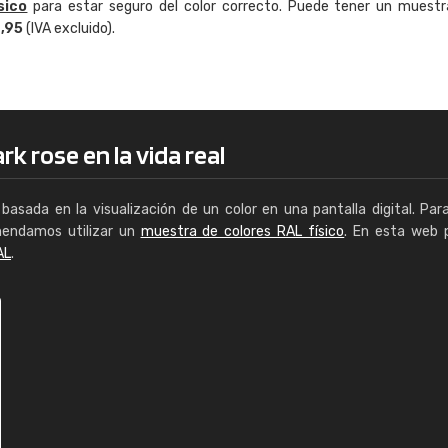
sico
para estar seguro del color correcto. Puede tener un muestr
Enrique
4,95
(IVA excluido).
"Buen servicio. No obstante No es fá
encontrar/comprar lo que se busca"
k rose en la vida real
basada en la visualización de un color en una pantalla digital. Par
mendamos utilizar un
muestra de colores RAL físico
. En esta web 
AL
.