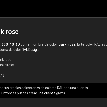
rk rose
L
350 40 30
con el nombre de color
Dark rose
. Este color RAL est
istema de color
RAL Design
.
ark rose
unkelrosé
€15
,18
RAL K7 a base de a
ar sus propias colecciones de colores RAL con una cuenta.
216 colores RAL Class
? Entonces puedes
crear una cuenta
gratis.
5 x 15 cm, brillo