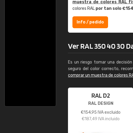
muestra de colores RAL fí
colores RAL
por tan solo €15
Info / pedido
Ver RAL 350 40 30 Dar
Es un riesgo tomar una decisión 
seguro del color correcto, reco
comprar un muestra de colores R
RAL D2
RAL DESIGN
€
154,95
IVA excluido
€
187,49
IVA incluido