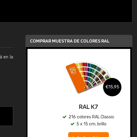
COMPRAR MUESTRA DE COLORES RAL
á en la
,95
€15,95
gua
RAL K7
ic
216 colores RAL Classic
5 x 15 cm, brillo