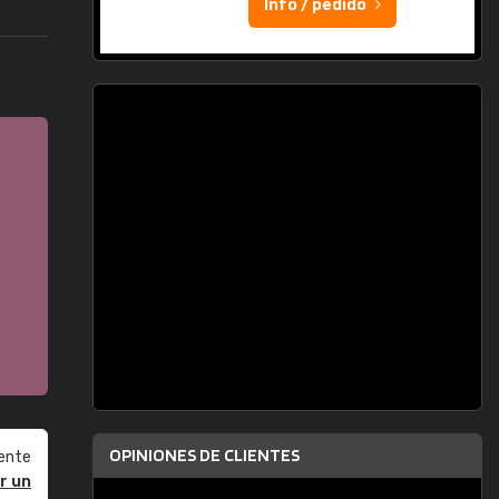
Info / pedido
OPINIONES DE CLIENTES
ente
r un