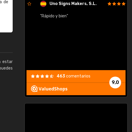
a de
Uno Signs Makers, S.L.
cil
"Rápido y bien"
"
c
a estar
puedes
463
comentarios
9,0