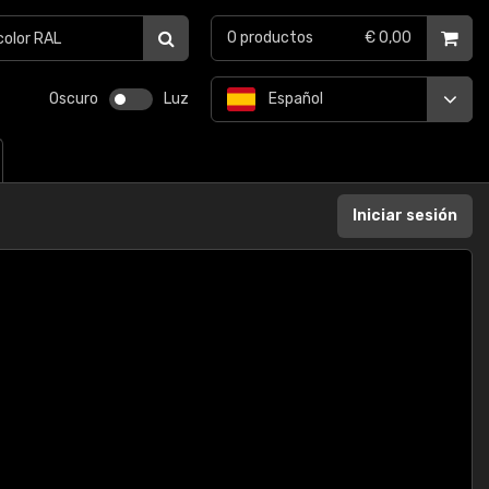
0
productos
€ 0,00
Oscuro
Luz
Español
Iniciar sesión