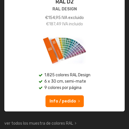
RAL D2
RAL DESIGN
€
154,95
IVA excluido
€
187,49
IVA incluido
1.825 colores RAL Design
6 x 30 cm, semi-mate
9 colores por página
Info / pedido
ver todos los muestra de colores RAL