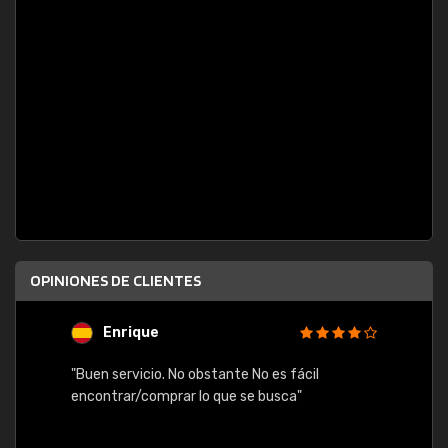
OPINIONES DE CLIENTES
Enrique
U
"Buen servicio. No obstante No es fácil
"Rápid
table,
encontrar/comprar lo que se busca"