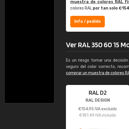
muestra de colores RAL fí
colores RAL
por tan solo €15
Info / pedido
Ver RAL 350 60 15 Moh
Es un riesgo tomar una decisión 
seguro del color correcto, reco
comprar un muestra de colores R
RAL D2
RAL DESIGN
€
154,95
IVA excluido
€
187,49
IVA incluido