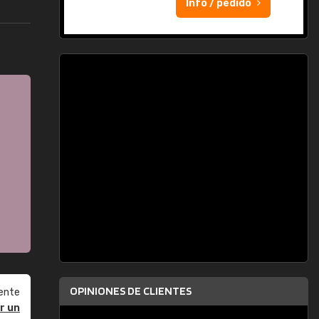
Info / pedido
OPINIONES DE CLIENTES
ente
r un