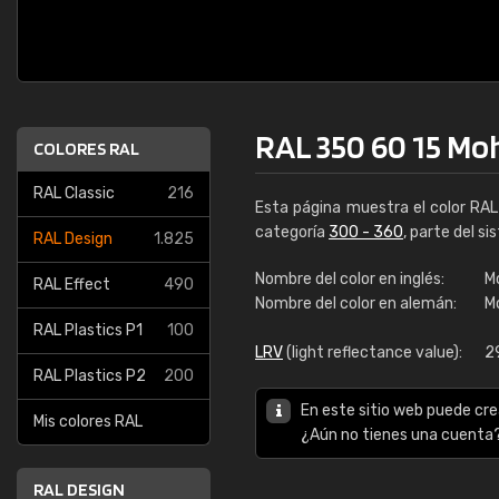
RAL 350 60 15 Moh
COLORES RAL
RAL Classic
216
Esta página muestra el color RA
categoría
300 - 360
, parte del s
RAL Design
1.825
Nombre del color en inglés:
Mo
RAL Effect
490
Nombre del color en alemán:
M
RAL Plastics P1
100
LRV
(light reflectance value):
2
RAL Plastics P2
200
En este sitio web puede cre
Mis colores RAL
¿Aún no tienes una cuenta
RAL DESIGN