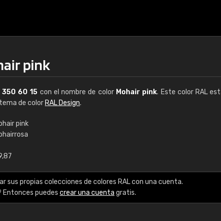
air pink
L
350 60 15
con el nombre de color
Mohair pink
. Este color RAL est
istema de color
RAL Design
.
hair pink
ohairrosa
€15
9,87
RAL K7 a base de a
ar sus propias colecciones de colores RAL con una cuenta.
216 colores RAL Class
? Entonces puedes
crear una cuenta
gratis.
5 x 15 cm, brillo