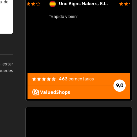
a de
Uno Signs Makers, S.L.
cil
"Rápido y bien"
"
c
a estar
puedes
463
comentarios
9,0