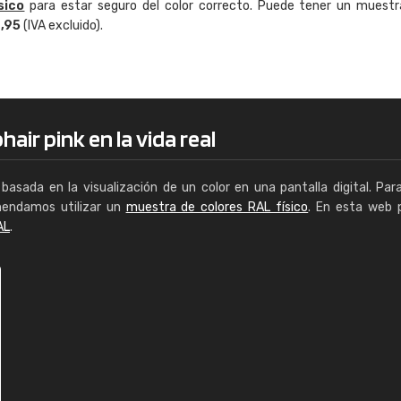
sico
para estar seguro del color correcto. Puede tener un muestr
Enrique
4,95
(IVA excluido).
"Buen servicio. No obstante No es fá
encontrar/comprar lo que se busca"
air pink en la vida real
basada en la visualización de un color en una pantalla digital. Par
mendamos utilizar un
muestra de colores RAL físico
. En esta web 
AL
.