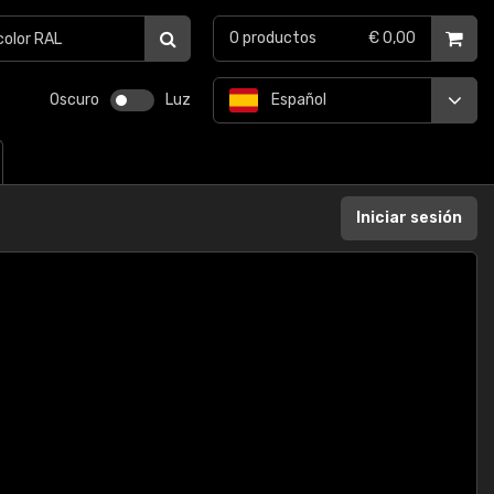
0
productos
€ 0,00
Oscuro
Luz
Español
Iniciar sesión