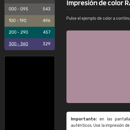
Impresión de color R
000 - 095
543
Pulse el ejemplo de color a contin
100 - 190
496
200 - 290
457
300 - 360
329
Importante:
en las pantall
auténticos. Use la impresión 