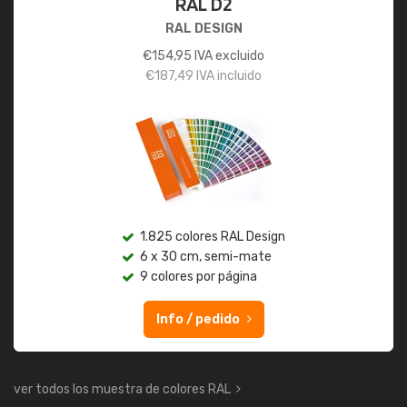
RAL D2
RAL DESIGN
€
154,95
IVA excluido
€
187,49
IVA incluido
1.825 colores RAL Design
6 x 30 cm, semi-mate
9 colores por página
Info / pedido
ver todos los muestra de colores RAL