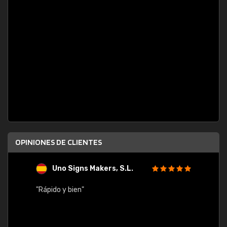
OPINIONES DE CLIENTES
Uno Signs Makers, S.L.
s
"Rápido y bien"
"Buen 
consu