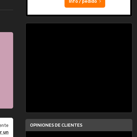
Info / pedido
OPINIONES DE CLIENTES
ente
r un