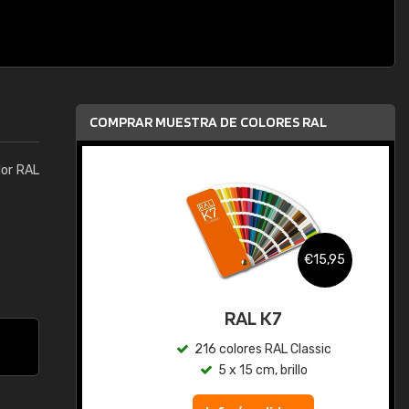
COMPRAR MUESTRA DE COLORES RAL
lor RAL
,95
€15,95
gua
RAL K7
ic
216 colores RAL Classic
5 x 15 cm, brillo