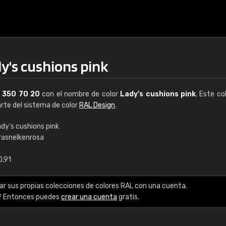
y's cushions pink
L
350 70 20
con el nombre de color
Lady's cushions pink
. Este co
arte del sistema de color
RAL Design
.
dy's cushions pink
rasnelkenrosa
€15
0,91
RAL K7 a base de a
ar sus propias colecciones de colores RAL con una cuenta.
216 colores RAL Class
? Entonces puedes
crear una cuenta
gratis.
5 x 15 cm, brillo