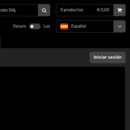
0
productos
€ 0,00
Oscuro
Luz
Español
Iniciar sesión