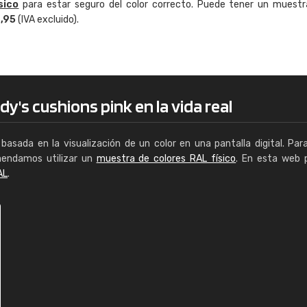
sico
para estar seguro del color correcto. Puede tener un muestr
Enrique
4,95
(IVA excluido).
"Buen servicio. No obstante No es fá
encontrar/comprar lo que se busca"
y's cushions pink en la vida real
basada en la visualización de un color en una pantalla digital. Par
mendamos utilizar un
muestra de colores RAL físico
. En esta web 
AL
.