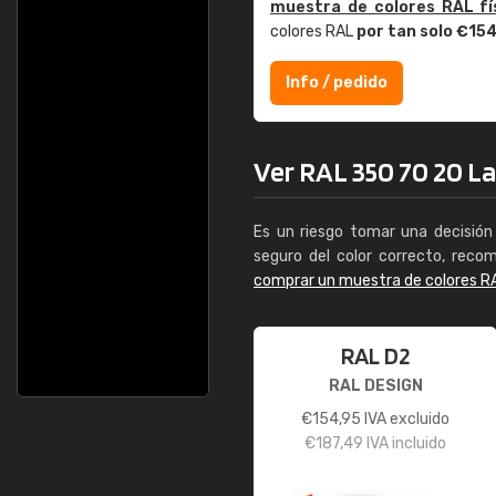
muestra de colores RAL fí
colores RAL
por tan solo €15
Info / pedido
Ver RAL 350 70 20 Lad
Es un riesgo tomar una decisión 
seguro del color correcto, reco
comprar un muestra de colores R
RAL D2
RAL DESIGN
€
154,95
IVA excluido
€
187,49
IVA incluido