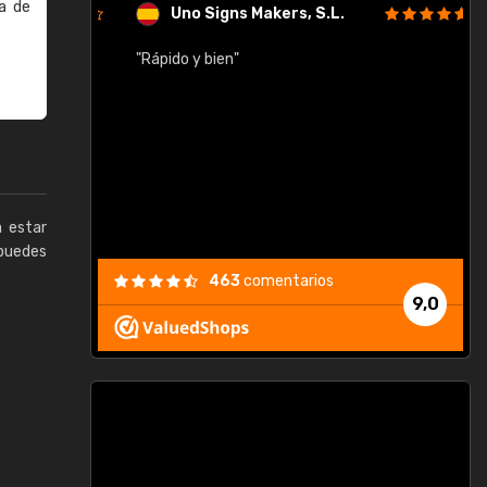
a de
Uno Signs Makers, S.L.
cil
"Rápido y bien"
"
c
a estar
puedes
463
comentarios
9,0