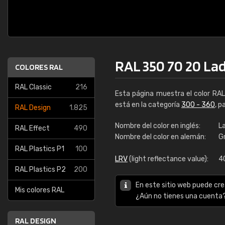
RAL 350 70 20 Lad
COLORES RAL
RAL Classic
216
Esta página muestra el color RA
está en la categoría
300 - 360
, p
RAL Design
1.825
Nombre del color en inglés:
La
RAL Effect
490
Nombre del color en alemán:
G
RAL Plastics P1
100
LRV
(light reflectance value):
4
RAL Plastics P2
200
En este sitio web puede cre
Mis colores RAL
¿Aún no tienes una cuenta
RAL DESIGN