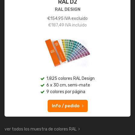
RAL D2
RAL DESIGN
€
154,95
IVA excluido
€
187,49
IVA incluido
1.825 colores RAL Design
6 x 30 cm, semi-mate
9 colores por página
Info / pedido
ver todos los muestra de colores RAL