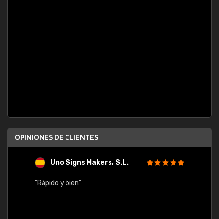
OPINIONES DE CLIENTES
Uno Signs Makers, S.L.
s
"Rápido y bien"
"Buen 
consu