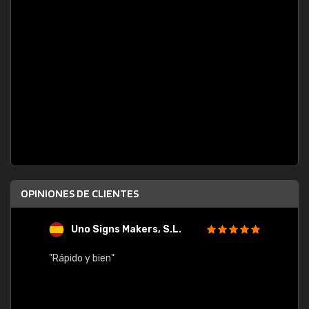
OPINIONES DE CLIENTES
Uno Signs Makers, S.L.
s
"Rápido y bien"
"Buen 
consu