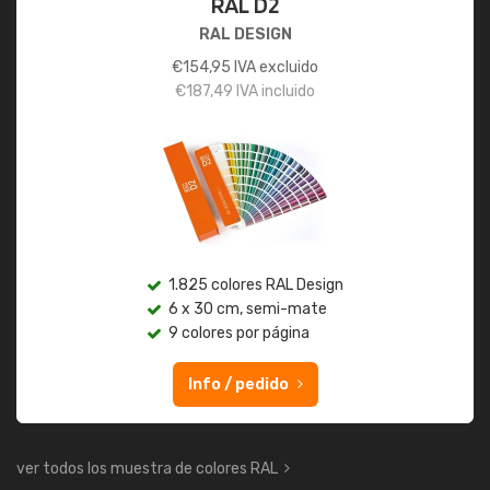
RAL D2
RAL DESIGN
€
154,95
IVA excluido
€
187,49
IVA incluido
1.825 colores RAL Design
6 x 30 cm, semi-mate
9 colores por página
Info / pedido
ver todos los muestra de colores RAL