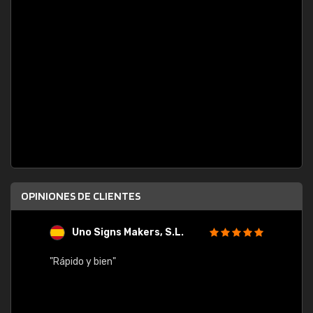
OPINIONES DE CLIENTES
Uno Signs Makers, S.L.
s
"Rápido y bien"
"Buen 
consu