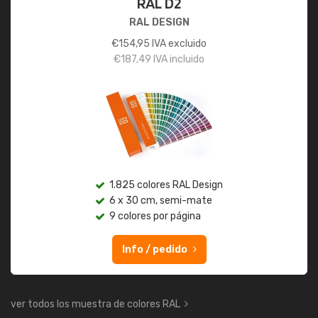
RAL D2
RAL DESIGN
€
154,95
IVA excluido
€
187,49
IVA incluido
1.825 colores RAL Design
6 x 30 cm, semi-mate
9 colores por página
Info / pedido
ver todos los muestra de colores RAL