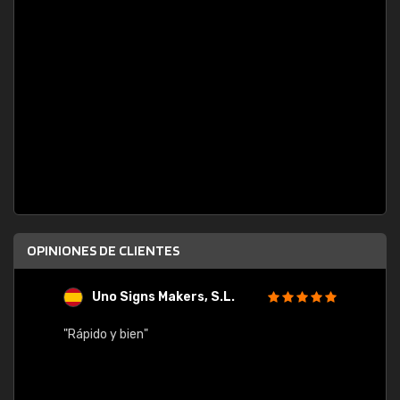
OPINIONES DE CLIENTES
Uno Signs Makers, S.L.
s
"Rápido y bien"
"Buen 
consu