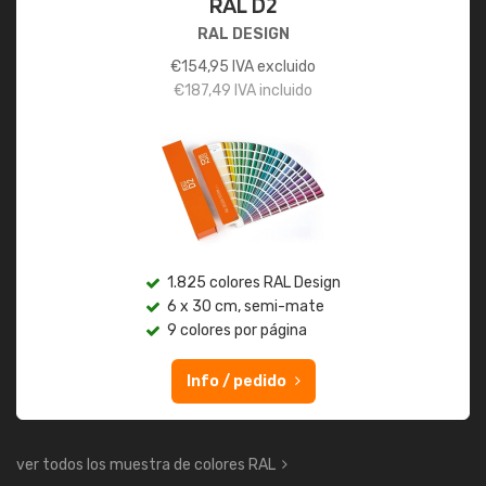
RAL D2
RAL DESIGN
€
154,95
IVA excluido
€
187,49
IVA incluido
1.825 colores RAL Design
6 x 30 cm, semi-mate
9 colores por página
Info / pedido
ver todos los muestra de colores RAL