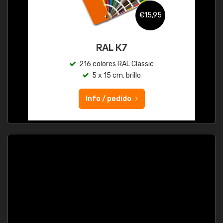
€15,95
RAL K7
216 colores RAL Classic
5 x 15 cm, brillo
Info / pedido