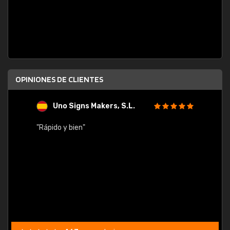
OPINIONES DE CLIENTES
Uno Signs Makers, S.L.
s
"Rápido y bien"
"Buen 
consu