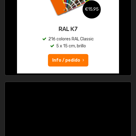
€15,95
RAL K7
216 colores RAL Classic
5 x 15 cm, brillo
Info / pedido