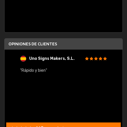
OPINIONES DE CLIENTES
Uno Signs Makers, S.L.
s
"Rápido y bien"
"Buen 
consu