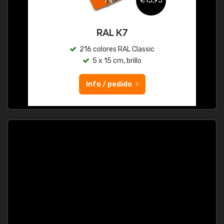
€15,95
RAL K7
216 colores RAL Classic
5 x 15 cm, brillo
Info / pedido