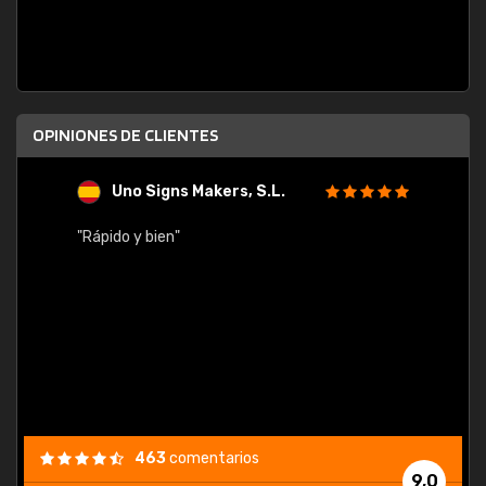
OPINIONES DE CLIENTES
Uno Signs Makers, S.L.
s
"Rápido y bien"
"Buen 
consu
463
comentarios
9,0