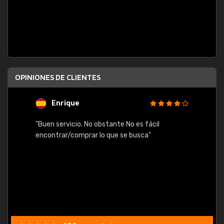
OPINIONES DE CLIENTES
Enrique
U
"Buen servicio. No obstante No es fácil
"Rápid
table,
encontrar/comprar lo que se busca"