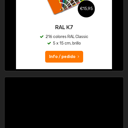
€15,95
RAL K7
216 colores RAL Classic
5 x 15 cm, brillo
Info / pedido