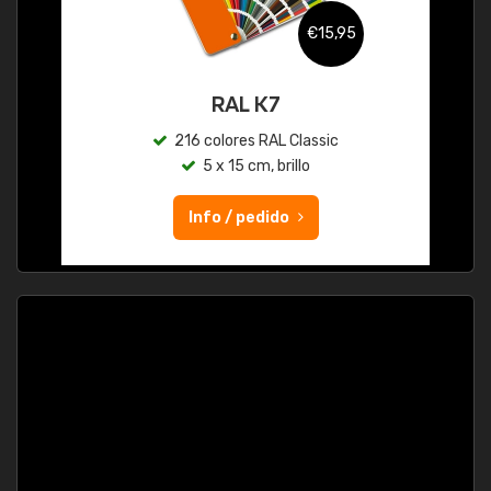
€15,95
RAL K7
216 colores RAL Classic
5 x 15 cm, brillo
Info / pedido