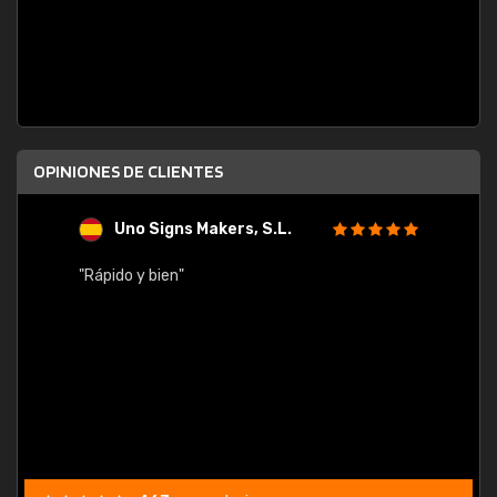
OPINIONES DE CLIENTES
Uno Signs Makers, S.L.
s
"Rápido y bien"
"Buen 
consu