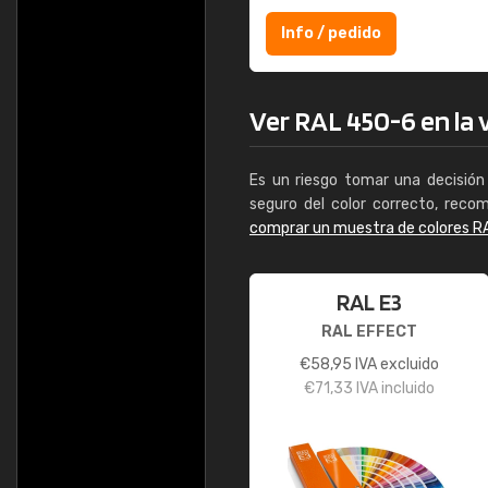
Info / pedido
Ver RAL 450-6 en la v
Es un riesgo tomar una decisión 
seguro del color correcto, reco
comprar un muestra de colores R
RAL E3
RAL EFFECT
€
58,95
IVA excluido
€
71,33
IVA incluido