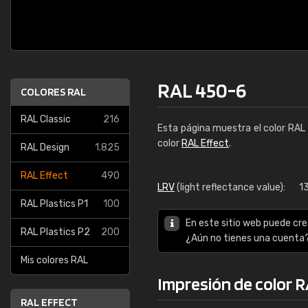
RAL 450-6
COLORES RAL
RAL Classic
216
Esta página muestra el color RAL
color
RAL Effect
.
RAL Design
1.825
RAL Effect
490
LRV
(light reflectance value):
1
RAL Plastics P1
100
En este sitio web puede cre
RAL Plastics P2
200
¿Aún no tienes una cuenta
Mis colores RAL
Impresión de color 
RAL EFFECT