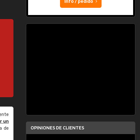
Info / pedido
ente
r un
OPINIONES DE CLIENTES
a de