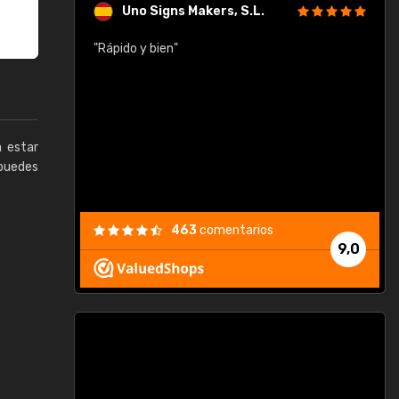
Uno Signs Makers, S.L.
cil
"Rápido y bien"
"
c
a estar
puedes
463
comentarios
9,0