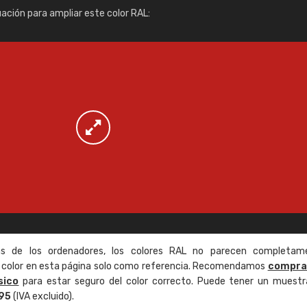
Info / pedido
uación para ampliar este color RAL:
as de los ordenadores, los colores RAL no parecen completam
de color en esta página solo como referencia. Recomendamos
compra
sico
para estar seguro del color correcto. Puede tener un muestr
,95
(IVA excluido).