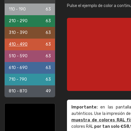
Pulse el ejemplo de color a contin
110 - 190
63
210 - 290
63
310 - 390
63
410 - 490
63
510 - 590
63
610 - 690
63
710 - 790
63
810 - 870
49
Importante:
en las pantall
auténticos. Use la impresión 
muestra de colores RAL fí
colores RAL
por tan solo €58