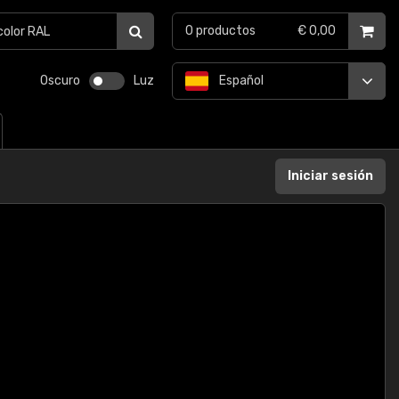
0
productos
€ 0,00
Oscuro
Luz
Español
Iniciar sesión