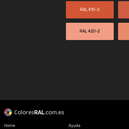
RAL 410-5
RAL 420-2
Colores
RAL
.com.es
Home
Ayuda