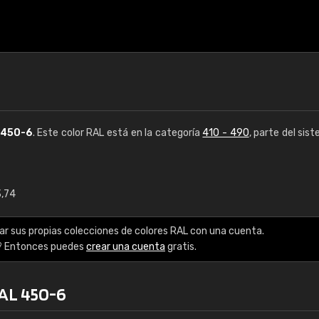
450-6
. Este color RAL está en la categoría
410 - 490
, parte del sis
3,74
€15
ar sus propias colecciones de colores RAL con una cuenta.
RAL K7 a base de a
? Entonces puedes
crear una cuenta
gratis.
216 colores RAL Class
RAL 450-6
5 x 15 cm, brillo