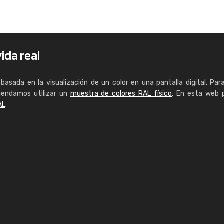
Enrique
"Buen servicio. No obstante No es fá
encontrar/comprar lo que se busca"
ida real
basada en la visualización de un color en una pantalla digital. Par
mendamos utilizar un
muestra de colores RAL físico
. En esta web 
AL
.