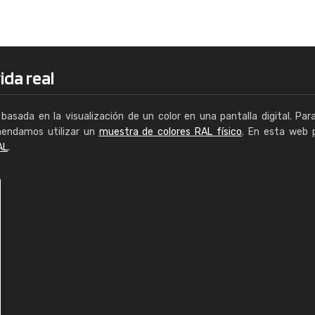
Enrique
"Buen servicio. No obstante No es fá
encontrar/comprar lo que se busca"
ida real
basada en la visualización de un color en una pantalla digital. Par
mendamos utilizar un
muestra de colores RAL físico
. En esta web 
AL
.