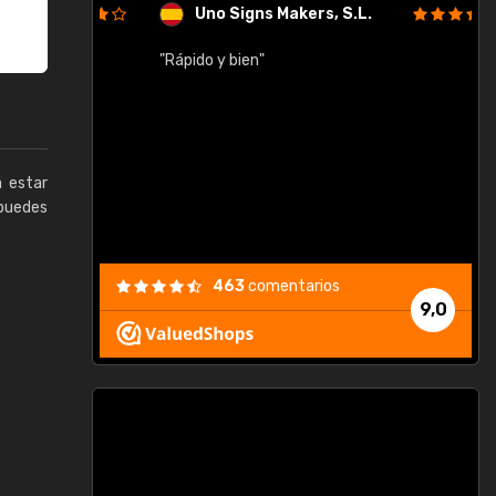
Uno Signs Makers, S.L.
cil
"Rápido y bien"
"
c
a estar
puedes
463
comentarios
9,0