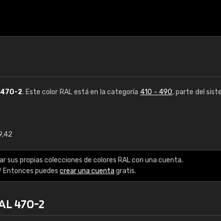
470-2
. Este color RAL está en la categoría
410 - 490
, parte del sis
9,42
€15
ar sus propias colecciones de colores RAL con una cuenta.
RAL K7 a base de a
? Entonces puedes
crear una cuenta
gratis.
216 colores RAL Class
RAL 470-2
5 x 15 cm, brillo