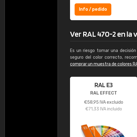
Info / pedido
Ver RAL 470-2 en la v
Es un riesgo tomar una decisión 
seguro del color correcto, reco
comprar un muestra de colores R
RAL E3
RAL EFFECT
€
58,95
IVA excluido
€
71,33
IVA incluido