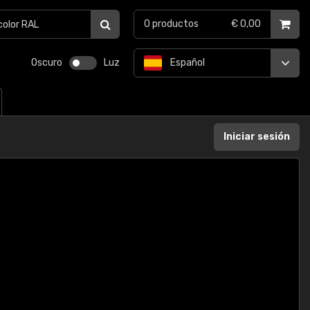
0
productos
€ 0,00
Oscuro
Luz
Español
Iniciar sesión