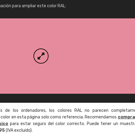
Info / pedido
uación para ampliar este color RAL:
as de los ordenadores, los colores RAL no parecen completam
de color en esta página solo como referencia. Recomendamos
compra
sico
para estar seguro del color correcto. Puede tener un muestr
,95
(IVA excluido).