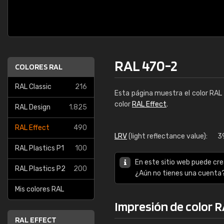
RAL 470-2
COLORES RAL
RAL Classic
216
Esta página muestra el color RAL
color
RAL Effect
.
RAL Design
1.825
RAL Effect
490
LRV
(light reflectance value):
3
RAL Plastics P1
100
En este sitio web puede cre
RAL Plastics P2
200
¿Aún no tienes una cuenta
Mis colores RAL
Impresión de color 
RAL EFFECT