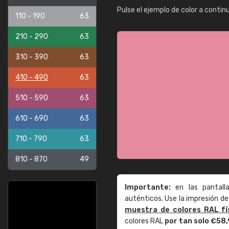
Pulse el ejemplo de color a contin
110 - 190
63
210 - 290
63
310 - 390
63
410 - 490
63
510 - 590
63
610 - 690
63
710 - 790
63
810 - 870
49
Importante:
en las pantall
auténticos. Use la impresión 
muestra de colores RAL fí
colores RAL
por tan solo €58