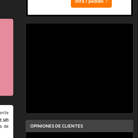
Info / pedido
ente
r un
OPINIONES DE CLIENTES
a de