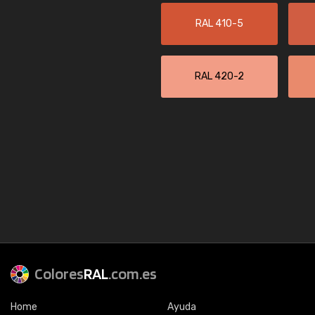
RAL 410-5
RAL 420-2
Colores
RAL
.com.es
Home
Ayuda