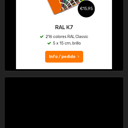
€15,95
RAL K7
216 colores RAL Classic
5 x 15 cm, brillo
Info / pedido