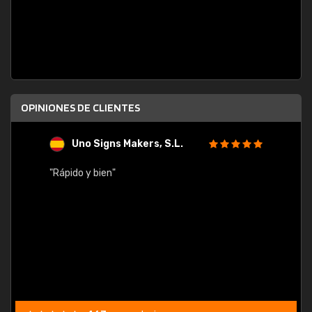
OPINIONES DE CLIENTES
Uno Signs Makers, S.L.
s
"Rápido y bien"
"Buen 
consu