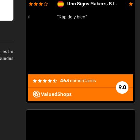
Uno Signs Makers, S.L.
cil
"Rápido y bien"
"
c
a estar
puedes
463
comentarios
9,0