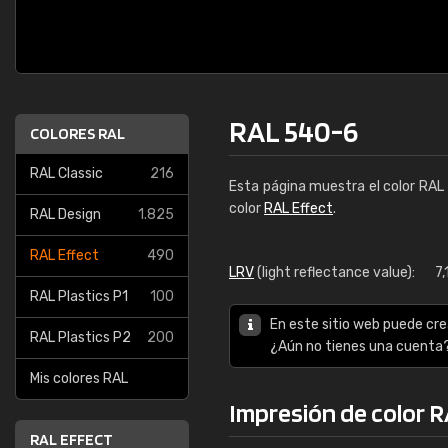
RAL 540-6
COLORES RAL
RAL Classic
216
Esta página muestra el color RAL
color
RAL Effect
.
RAL Design
1.825
RAL Effect
490
LRV
(light reflectance value):
7,
RAL Plastics P1
100
En este sitio web puede cre
RAL Plastics P2
200
¿Aún no tienes una cuenta
Mis colores RAL
Impresión de color 
RAL EFFECT