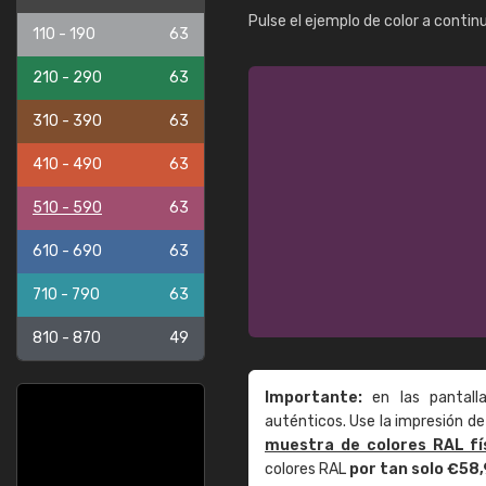
Pulse el ejemplo de color a contin
110 - 190
63
210 - 290
63
310 - 390
63
410 - 490
63
510 - 590
63
610 - 690
63
710 - 790
63
810 - 870
49
Importante:
en las pantall
auténticos. Use la impresión 
muestra de colores RAL fí
colores RAL
por tan solo €58