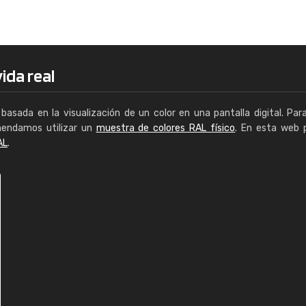
Enrique
"Buen servicio. No obstante No es fá
encontrar/comprar lo que se busca"
ida real
basada en la visualización de un color en una pantalla digital. Par
mendamos utilizar un
muestra de colores RAL físico
. En esta web 
AL
.