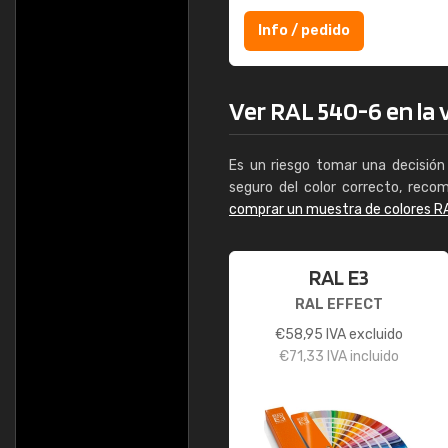
Info / pedido
Ver RAL 540-6 en la v
Es un riesgo tomar una decisión 
seguro del color correcto, reco
comprar un muestra de colores R
RAL E3
RAL EFFECT
€
58,95
IVA excluido
€
71,33
IVA incluido