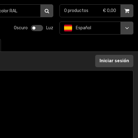
0
productos
€ 0,00
Oscuro
Luz
Español
Iniciar sesión