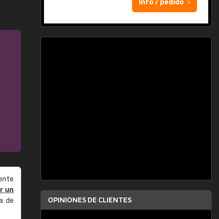
Info / pedido
ente
r un
OPINIONES DE CLIENTES
a de