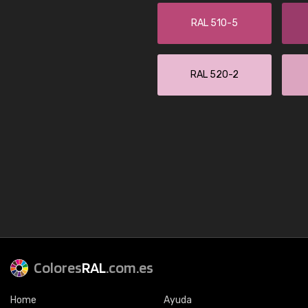
RAL 510-5
RAL 520-2
Colores
RAL
.com.es
Home
Ayuda