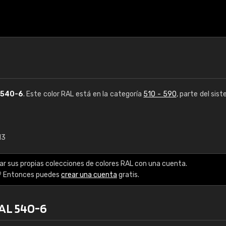
540-6
. Este color RAL está en la categoría
510 - 590
, parte del sis
13
€15
ar sus propias colecciones de colores RAL con una cuenta.
RAL K7 a base de a
? Entonces puedes
crear una cuenta
gratis.
216 colores RAL Class
RAL 540-6
5 x 15 cm, brillo