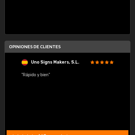
OPINIONES DE CLIENTES
Uno Signs Makers, S.L.
s
"Rápido y bien"
"Buen 
consu