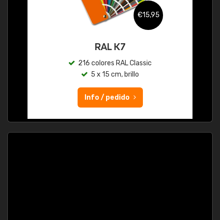
€15,95
RAL K7
216 colores RAL Classic
5 x 15 cm, brillo
Info / pedido