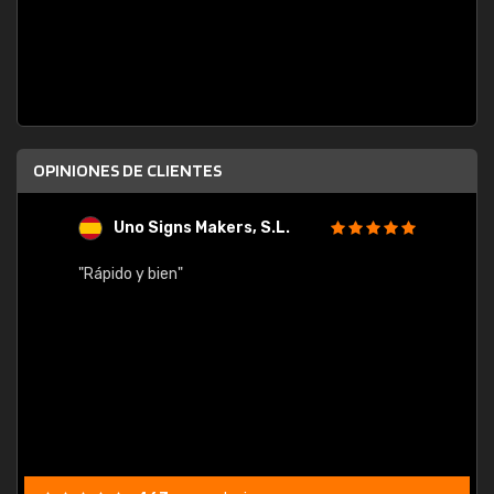
OPINIONES DE CLIENTES
Uno Signs Makers, S.L.
s
"Rápido y bien"
"Buen 
consu