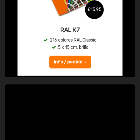
€15,95
RAL K7
216 colores RAL Classic
5 x 15 cm, brillo
Info / pedido