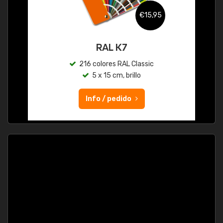
€15,95
RAL K7
216 colores RAL Classic
5 x 15 cm, brillo
Info / pedido