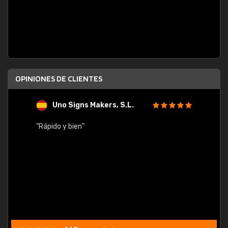
OPINIONES DE CLIENTES
Uno Signs Makers, S.L.
s
"Rápido y bien"
"Buen 
consu