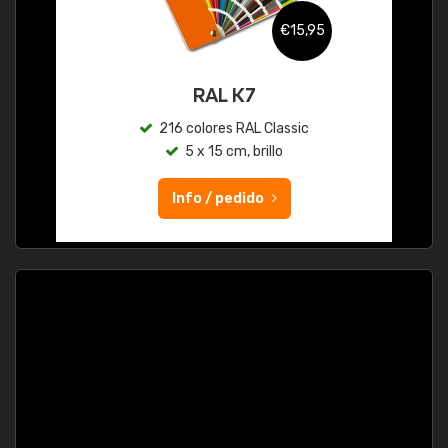
€15,95
RAL K7
216 colores RAL Classic
5 x 15 cm, brillo
Info / pedido