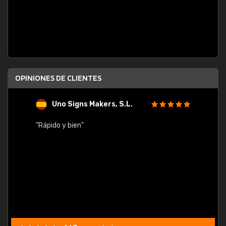
OPINIONES DE CLIENTES
Uno Signs Makers, S.L.
s
"Rápido y bien"
"Buen 
consu