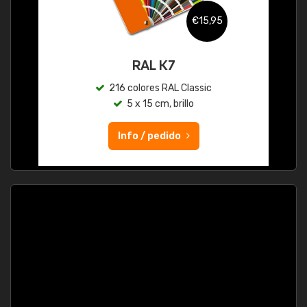
€15,95
RAL K7
216 colores RAL Classic
5 x 15 cm, brillo
Info / pedido