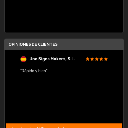
OPINIONES DE CLIENTES
Uno Signs Makers, S.L.
s
"Rápido y bien"
"Buen 
consu