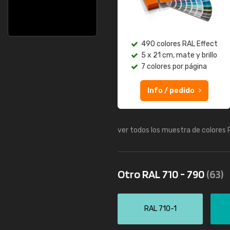
490 colores RAL Effect
5 x 21 cm, mate y brillo
7 colores por página
Info / pedido
ver todos los muestra de colores
Otro RAL 710 - 790
(63)
RAL 710-1