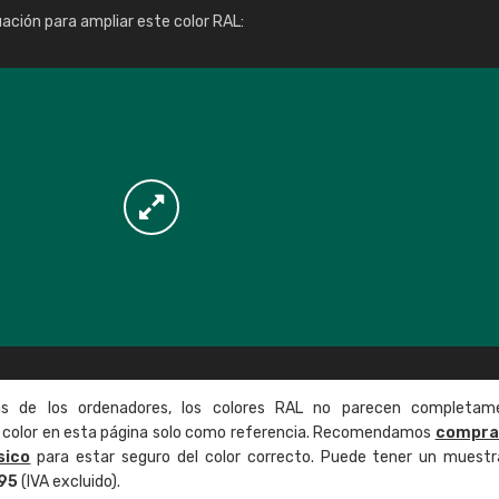
Info / pedido
uación para ampliar este color RAL:
as de los ordenadores, los colores RAL no parecen completam
de color en esta página solo como referencia. Recomendamos
compra
sico
para estar seguro del color correcto. Puede tener un muestr
,95
(IVA excluido).