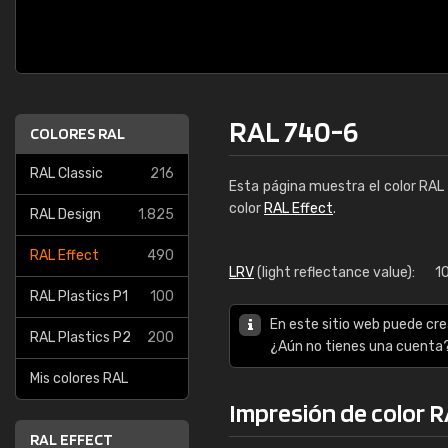
RAL 740-6
COLORES RAL
RAL Classic
216
Esta página muestra el color RA
color
RAL Effect
.
RAL Design
1.825
RAL Effect
490
LRV
(light reflectance value):
1
RAL Plastics P1
100
En este sitio web puede cre
RAL Plastics P2
200
¿Aún no tienes una cuenta
Mis colores RAL
Impresión de color 
RAL EFFECT