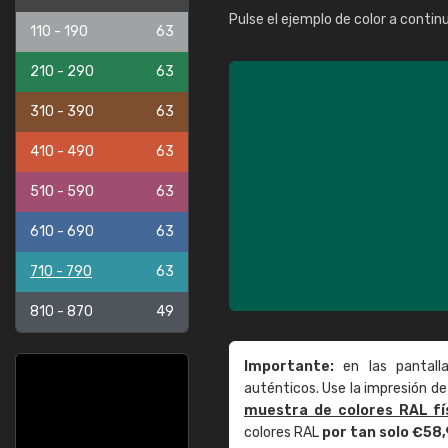
Pulse el ejemplo de color a contin
110 - 190
63
210 - 290
63
310 - 390
63
410 - 490
63
510 - 590
63
610 - 690
63
710 - 790
63
810 - 870
49
Importante:
en las pantall
auténticos. Use la impresión 
muestra de colores RAL fí
colores RAL
por tan solo €58