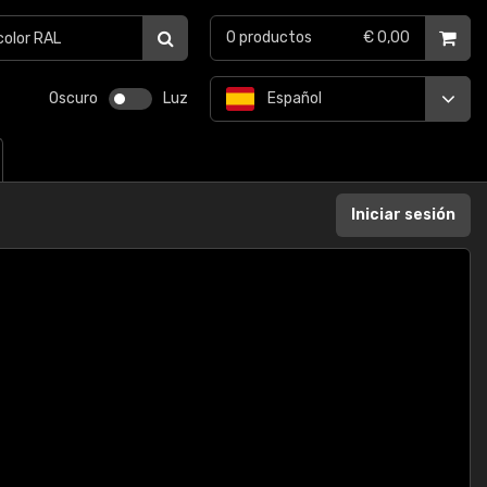
0
productos
€ 0,00
Oscuro
Luz
Español
Iniciar sesión