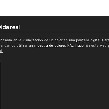
Enrique
"Buen servicio. No obstante No es fá
encontrar/comprar lo que se busca"
ida real
basada en la visualización de un color en una pantalla digital. Par
mendamos utilizar un
muestra de colores RAL físico
. En esta web 
AL
.