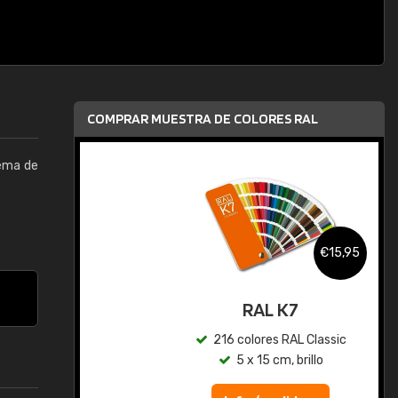
COMPRAR MUESTRA DE COLORES RAL
tema de
,95
€15,95
gua
RAL K7
ic
216 colores RAL Classic
5 x 15 cm, brillo