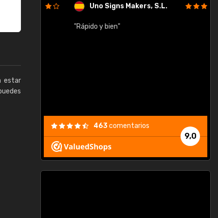
Uno Signs Makers, S.L.
cil
"Rápido y bien"
"
c
a estar
puedes
463
comentarios
9,0