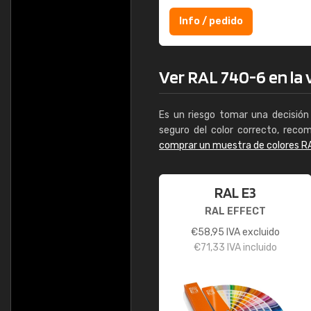
Info / pedido
Ver RAL 740-6 en la v
Es un riesgo tomar una decisión 
seguro del color correcto, reco
comprar un muestra de colores R
RAL E3
RAL EFFECT
€
58,95
IVA excluido
€
71,33
IVA incluido