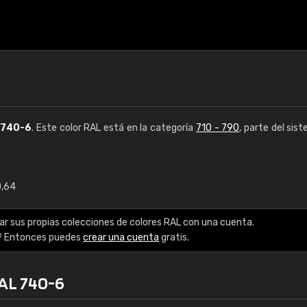
L
740-6
. Este color RAL está en la categoría
710 - 790
, parte del sis
0,64
€15
ar sus propias colecciones de colores RAL con una cuenta.
RAL K7 a base de a
? Entonces puedes
crear una cuenta
gratis.
216 colores RAL Class
RAL 740-6
5 x 15 cm, brillo