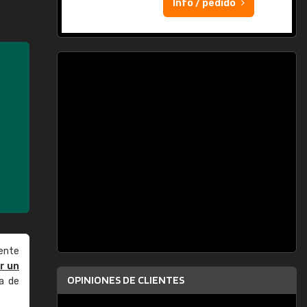
Info / pedido
ente
r un
OPINIONES DE CLIENTES
a de