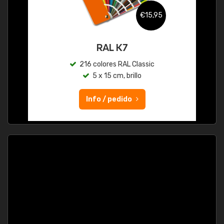
€15,95
RAL K7
216 colores RAL Classic
5 x 15 cm, brillo
Info / pedido