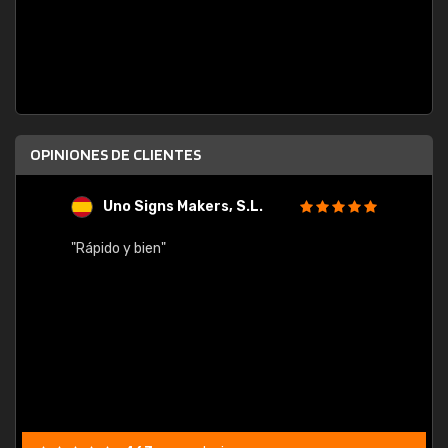
OPINIONES DE CLIENTES
Uno Signs Makers, S.L.
s
"Rápido y bien"
"Buen 
consu