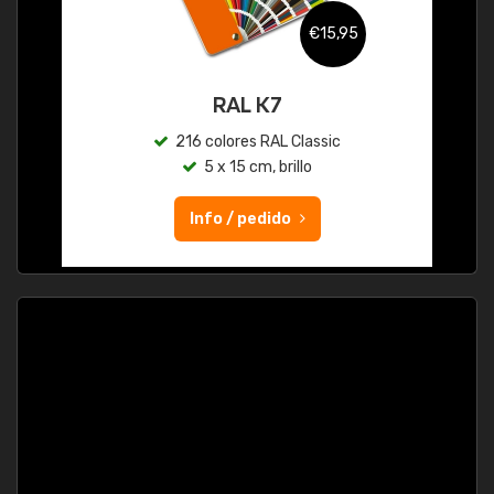
€15,95
RAL K7
216 colores RAL Classic
5 x 15 cm, brillo
Info / pedido