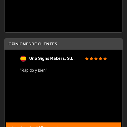
OPINIONES DE CLIENTES
Uno Signs Makers, S.L.
s
"Rápido y bien"
"Buen 
consu