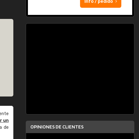
Info / pedido
ente
r un
OPINIONES DE CLIENTES
a de