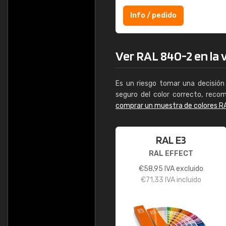
Info / pedido
Ver RAL 840-2 en la v
Es un riesgo tomar una decisión 
seguro del color correcto, reco
comprar un muestra de colores R
RAL E3
RAL EFFECT
€
58,95
IVA excluido
€
71,33
IVA incluido