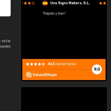
Uno Signs Makers, S.L.
cil
"Rápido y bien"
"
c
a estar
puedes
463
comentarios
9,0