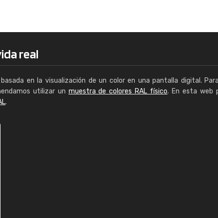
Enrique
"Buen servicio. No obstante No es fá
encontrar/comprar lo que se busca"
ida real
basada en la visualización de un color en una pantalla digital. Par
mendamos utilizar un
muestra de colores RAL físico
. En esta web 
AL
.