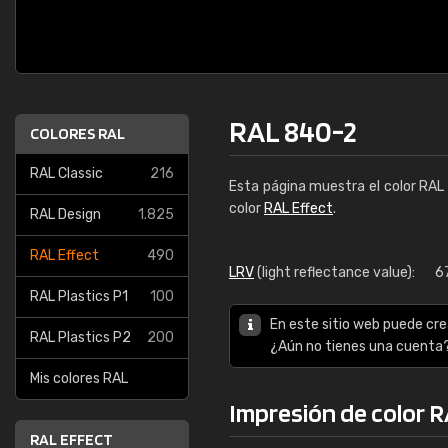
RAL 840-2
COLORES RAL
RAL Classic
216
Esta página muestra el color RAL
color
RAL Effect
.
RAL Design
1.825
RAL Effect
490
LRV
(light reflectance value):
6
RAL Plastics P1
100
En este sitio web puede cre
RAL Plastics P2
200
¿Aún no tienes una cuenta
Mis colores RAL
Impresión de color 
RAL EFFECT