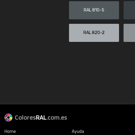
RAL 810-5
RAL 820-2
Colores
RAL
.com.es
Home
Ayuda