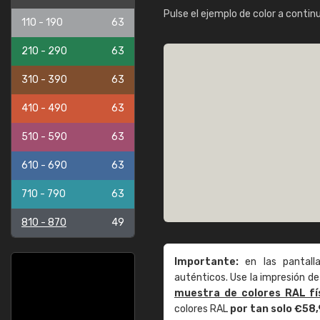
Pulse el ejemplo de color a contin
110 - 190
63
210 - 290
63
310 - 390
63
410 - 490
63
510 - 590
63
610 - 690
63
710 - 790
63
810 - 870
49
Importante:
en las pantall
auténticos. Use la impresión 
muestra de colores RAL fí
colores RAL
por tan solo €58