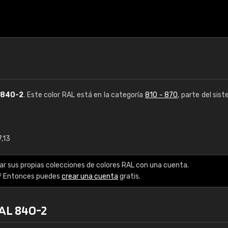
840-2
. Este color RAL está en la categoría
810 - 870
, parte del sis
7,13
€15
ar sus propias colecciones de colores RAL con una cuenta.
RAL K7 a base de a
? Entonces puedes
crear una cuenta
gratis.
216 colores RAL Class
RAL 840-2
5 x 15 cm, brillo