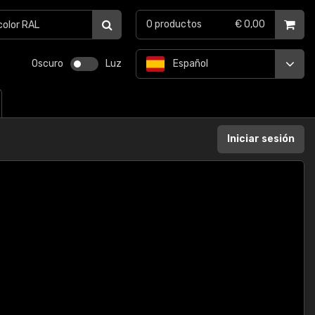
0
productos
€ 0,00
Oscuro
Luz
Español
Iniciar sesión