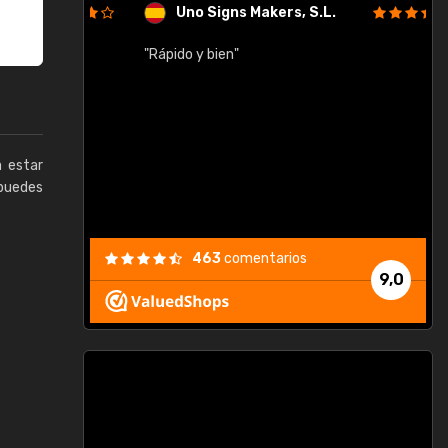
Uno Signs Makers, S.L.
cil
"Rápido y bien"
"
c
a estar
puedes
463
comentarios
9,0