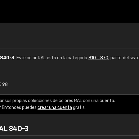
840-3
. Este color RAL está en la categoría
810 - 870
, parte del sis
6,98
€15
ar sus propias colecciones de colores RAL con una cuenta.
RAL K7 a base de a
? Entonces puedes
crear una cuenta
gratis.
216 colores RAL Class
RAL 840-3
5 x 15 cm, brillo