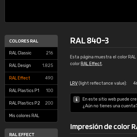
RAL 840-3
COLORES RAL
RAL Classic
216
Esta página muestra el color RAL
color
RAL Effect
.
RAL Design
1.825
RAL Effect
490
LRV
(light reflectance value):
4
RAL Plastics P1
100
En este sitio web puede cre
RAL Plastics P2
200
¿Aún no tienes una cuenta
Mis colores RAL
Impresión de color 
RAL EFFECT