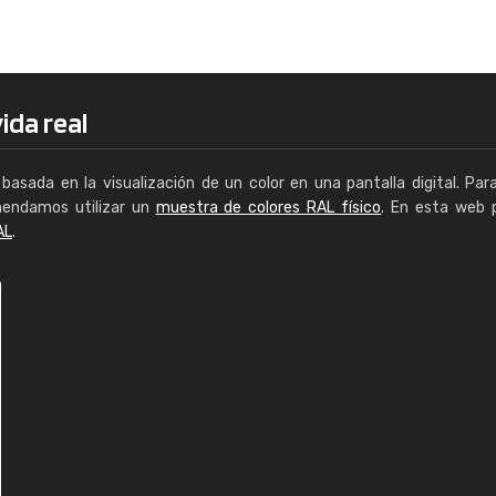
Enrique
"Buen servicio. No obstante No es fá
encontrar/comprar lo que se busca"
ida real
basada en la visualización de un color en una pantalla digital. Par
mendamos utilizar un
muestra de colores RAL físico
. En esta web 
AL
.