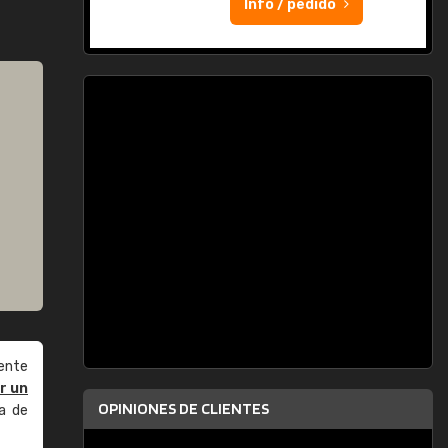
Info / pedido
ente
r un
OPINIONES DE CLIENTES
a de