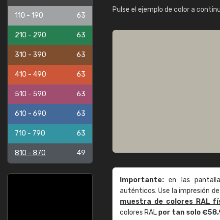
Pulse el ejemplo de color a contin
110 - 190
63
210 - 290
63
310 - 390
63
410 - 490
63
510 - 590
63
610 - 690
63
710 - 790
63
810 - 870
49
Importante:
en las pantall
auténticos. Use la impresión 
muestra de colores RAL fí
colores RAL
por tan solo €58