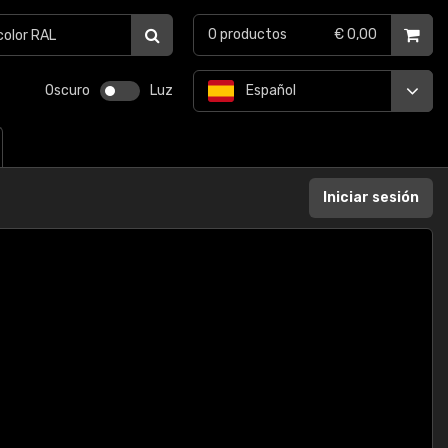
0
productos
€ 0,00
Oscuro
Luz
Español
Iniciar sesión