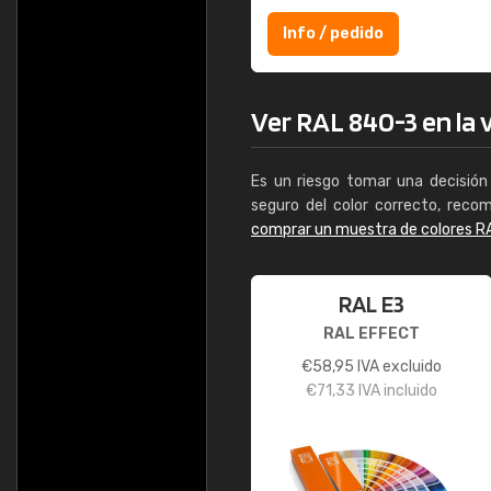
Info / pedido
Ver RAL 840-3 en la v
Es un riesgo tomar una decisión 
seguro del color correcto, reco
comprar un muestra de colores R
RAL E3
RAL EFFECT
€
58,95
IVA excluido
€
71,33
IVA incluido