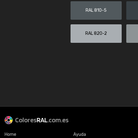
RAL 810-5
RAL 820-2
Colores
RAL
.com.es
Home
Ayuda