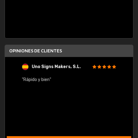
OPINIONES DE CLIENTES
Uno Signs Makers, S.L.
s
"Rápido y bien"
"Buen 
consu