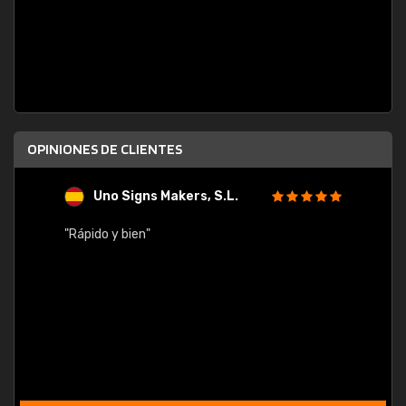
OPINIONES DE CLIENTES
Uno Signs Makers, S.L.
s
"Rápido y bien"
"Buen 
consu