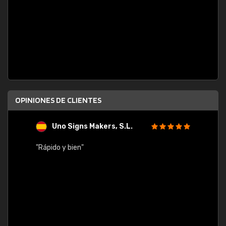
OPINIONES DE CLIENTES
Uno Signs Makers, S.L.
s
"Rápido y bien"
"Buen 
consu