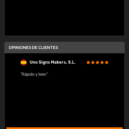
OPINIONES DE CLIENTES
Uno Signs Makers, S.L.
s
"Rápido y bien"
"Buen 
consu