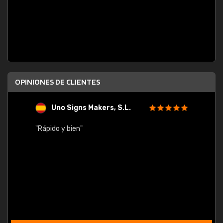
OPINIONES DE CLIENTES
Uno Signs Makers, S.L.
s
"Rápido y bien"
"Buen 
consu