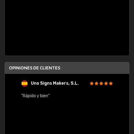
OPINIONES DE CLIENTES
Uno Signs Makers, S.L.
s
"Rápido y bien"
"Buen 
consu