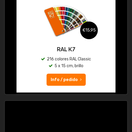
€15,95
RAL K7
216 colores RAL Classic
5 x 15 cm, brillo
Info / pedido