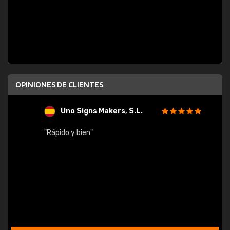
OPINIONES DE CLIENTES
Uno Signs Makers, S.L.
s
"Rápido y bien"
"Buen 
consu