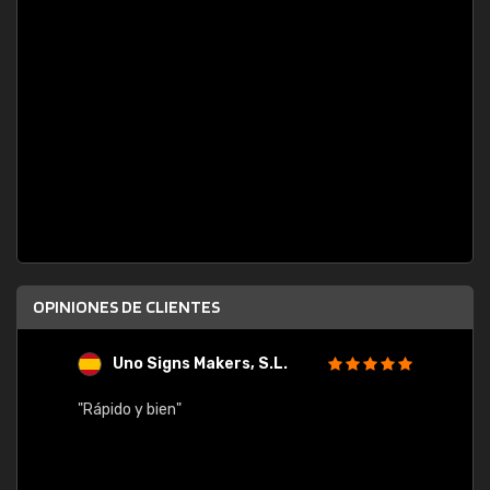
OPINIONES DE CLIENTES
Uno Signs Makers, S.L.
s
"Rápido y bien"
"Buen 
consu