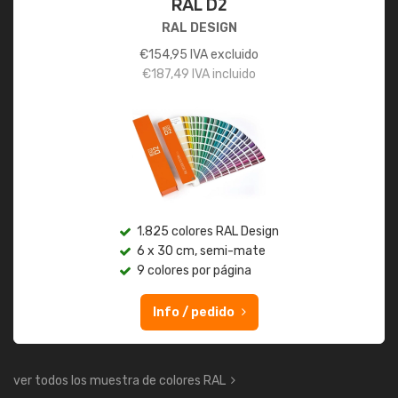
RAL D2
RAL DESIGN
€
154,95
IVA excluido
€
187,49
IVA incluido
1.825 colores RAL Design
6 x 30 cm, semi-mate
9 colores por página
Info / pedido
ver todos los muestra de colores RAL