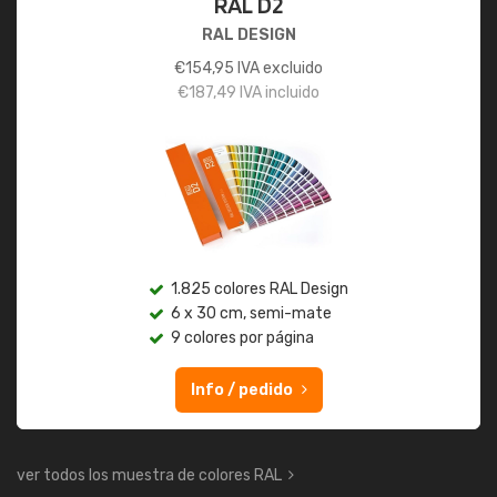
RAL D2
RAL DESIGN
€
154,95
IVA excluido
€
187,49
IVA incluido
1.825 colores RAL Design
6 x 30 cm, semi-mate
9 colores por página
Info / pedido
ver todos los muestra de colores RAL