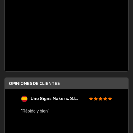
OPINIONES DE CLIENTES
Uno Signs Makers, S.L.
s
"Rápido y bien"
"Buen 
consu