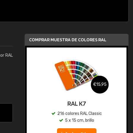
COMPRAR MUESTRA DE COLORES RAL
lor RAL
,95
€15,95
gua
RAL K7
ic
216 colores RAL Classic
5 x 15 cm, brillo