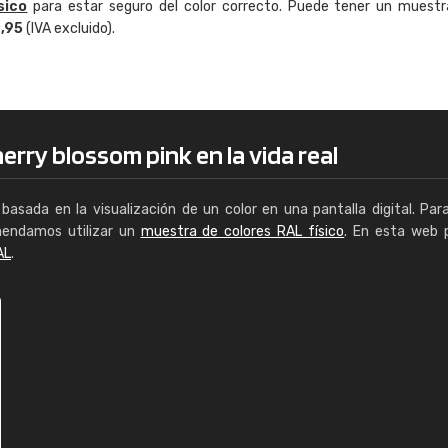
sico
para estar seguro del color correcto. Puede tener un muestr
Enrique
4,95
(IVA excluido).
"Buen servicio. No obstante No es fá
encontrar/comprar lo que se busca"
erry blossom pink en la vida real
basada en la visualización de un color en una pantalla digital. Par
mendamos utilizar un
muestra de colores RAL físico
. En esta web 
AL
.