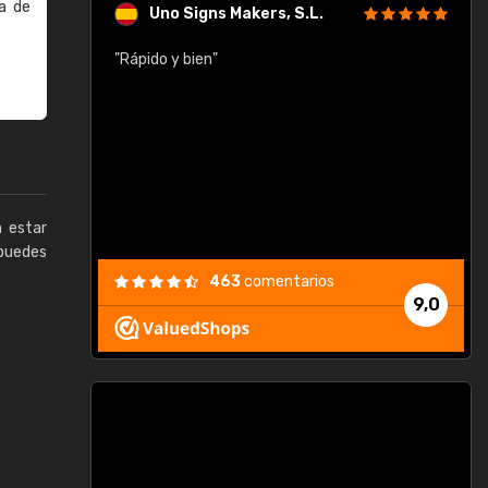
a de
Uno Signs Makers, S.L.
cil
"Rápido y bien"
"
c
a estar
puedes
463
comentarios
9,0