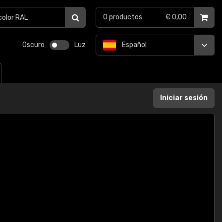
0
productos
€ 0,00
Oscuro
Luz
Español
Iniciar sesión