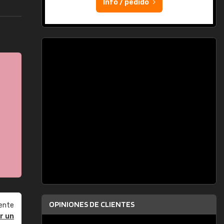
Info / pedido
OPINIONES DE CLIENTES
ente
r un