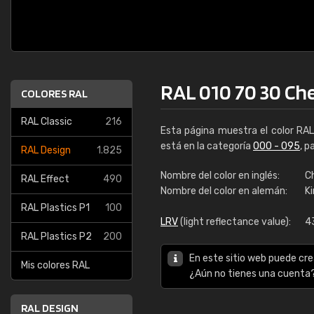
RAL 010 70 30 Ch
COLORES RAL
RAL Classic
216
Esta página muestra el color RA
está en la categoría
000 - 095
, p
RAL Design
1.825
Nombre del color en inglés:
C
RAL Effect
490
Nombre del color en alemán:
K
RAL Plastics P1
100
LRV
(light reflectance value):
4
RAL Plastics P2
200
En este sitio web puede cre
Mis colores RAL
¿Aún no tienes una cuenta
RAL DESIGN