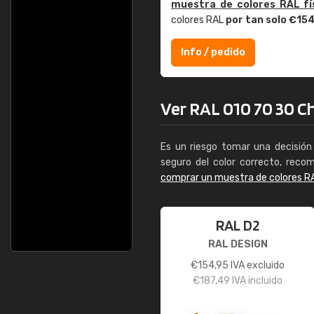
muestra de colores RAL fí
colores RAL
por tan solo €15
Info / pedido
Ver RAL 010 70 30 Ch
Es un riesgo tomar una decisión 
seguro del color correcto, reco
comprar un muestra de colores R
RAL D2
RAL DESIGN
€
154,95
IVA excluido
€
187,49
IVA incluido