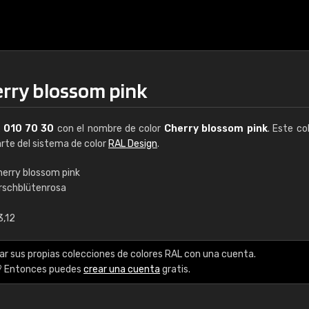
erry blossom pink
L
010 70 30
con el nombre de color
Cherry blossom pink
. Este co
arte del sistema de color
RAL Design
.
herry blossom pink
irschblütenrosa
€15
3,12
RAL K7 a base de a
ar sus propias colecciones de colores RAL con una cuenta.
216 colores RAL Class
? Entonces puedes
crear una cuenta
gratis.
5 x 15 cm, brillo