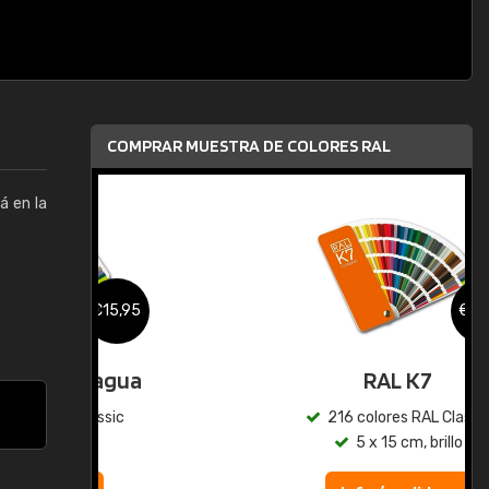
COMPRAR MUESTRA DE COLORES RAL
á en la
,95
€15,95
gua
RAL K7
ic
216 colores RAL Classic
5 x 15 cm, brillo