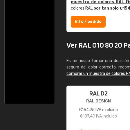
muestra de colores RAL fí
colores RAL
por tan solo €15
Info / pedido
Ver RAL 010 80 20 Pas
Es un riesgo tomar una decisión 
seguro del color correcto, reco
comprar un muestra de colores R
RAL D2
RAL DESIGN
€
154,95
IVA excluido
€
187,49
IVA incluido