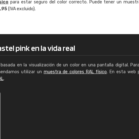
sico
para estar seguro del color correcto. Puede tener un muestr
Enrique
4,95
(IVA excluido).
"Buen servicio. No obstante No es fá
encontrar/comprar lo que se busca"
tel pink en la vida real
basada en la visualización de un color en una pantalla digital. Par
mendamos utilizar un
muestra de colores RAL físico
. En esta web 
AL
.