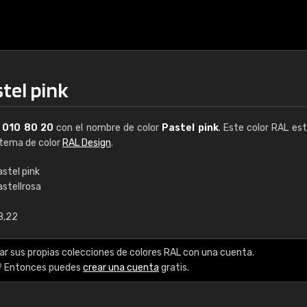
tel pink
L
010 80 20
con el nombre de color
Pastel pink
. Este color RAL est
istema de color
RAL Design
.
stel pink
astellrosa
€15
8,22
RAL K7 a base de a
ar sus propias colecciones de colores RAL con una cuenta.
216 colores RAL Class
? Entonces puedes
crear una cuenta
gratis.
5 x 15 cm, brillo