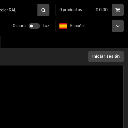
0
productos
€ 0,00
Oscuro
Luz
Español
Iniciar sesión