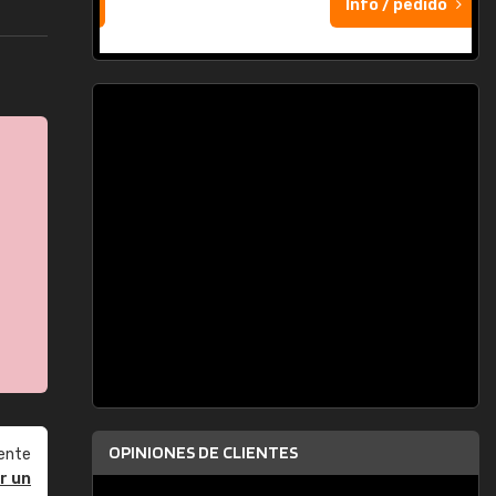
Info / pedido
OPINIONES DE CLIENTES
ente
r un