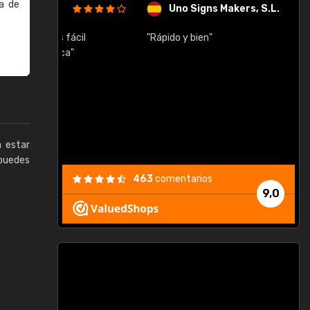
a de
Uno Signs Makers, S.L.
cil
"Rápido y bien"
"
c
a estar
puedes
463
comentarios
9,0