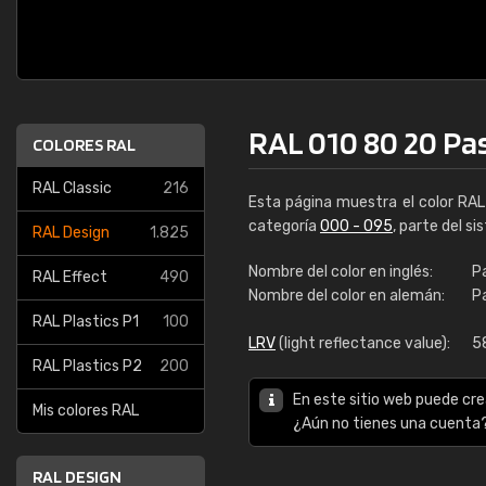
RAL 010 80 20 Pas
COLORES RAL
RAL Classic
216
Esta página muestra el color RA
categoría
000 - 095
, parte del s
RAL Design
1.825
Nombre del color en inglés:
Pa
RAL Effect
490
Nombre del color en alemán:
P
RAL Plastics P1
100
LRV
(light reflectance value):
5
RAL Plastics P2
200
En este sitio web puede cre
Mis colores RAL
¿Aún no tienes una cuenta
RAL DESIGN