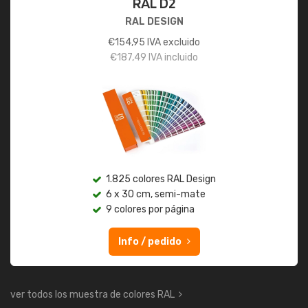
RAL D2
RAL DESIGN
€
154,95
IVA excluido
€
187,49
IVA incluido
1.825 colores RAL Design
6 x 30 cm, semi-mate
9 colores por página
Info / pedido
ver todos los muestra de colores RAL