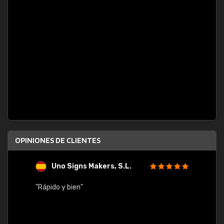
OPINIONES DE CLIENTES
Uno Signs Makers, S.L.
s
"Rápido y bien"
"Buen 
consu