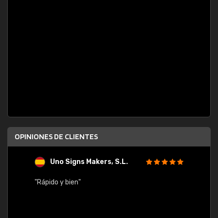
OPINIONES DE CLIENTES
Uno Signs Makers, S.L.
s
"Rápido y bien"
"Buen 
consu