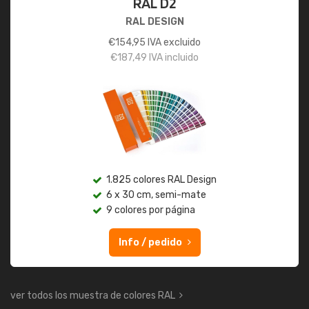
RAL D2
RAL DESIGN
€
154,95
IVA excluido
€
187,49
IVA incluido
1.825 colores RAL Design
6 x 30 cm, semi-mate
9 colores por página
Info / pedido
ver todos los muestra de colores RAL