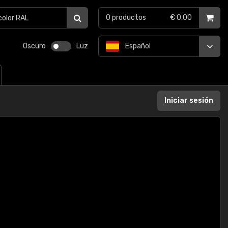
0
productos
€ 0,00
Oscuro
Luz
Español
Iniciar sesión