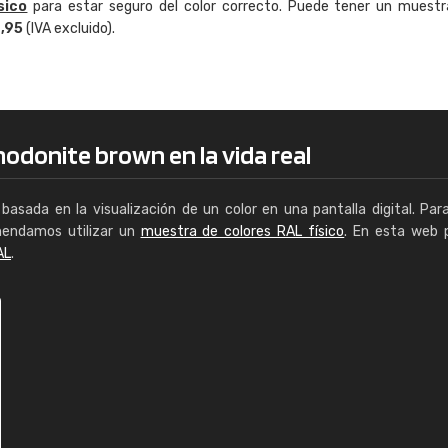
sico
para estar seguro del color correcto. Puede tener un muestr
Enrique
4,95
(IVA excluido).
"Buen servicio. No obstante No es fá
encontrar/comprar lo que se busca"
odonite brown en la vida real
basada en la visualización de un color en una pantalla digital. Par
mendamos utilizar un
muestra de colores RAL físico
. En esta web 
AL
.