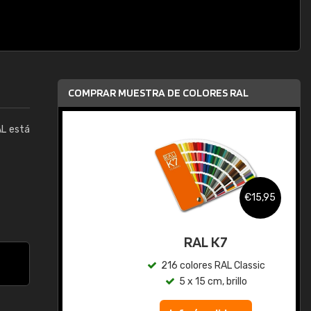
COMPRAR MUESTRA DE COLORES RAL
AL está
,95
€15,95
gua
RAL K7
ic
216 colores RAL Classic
5 x 15 cm, brillo