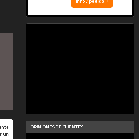
Info / pedido
OPINIONES DE CLIENTES
ente
r un