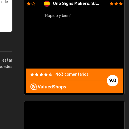
a de
Uno Signs Makers, S.L.
cil
"Rápido y bien"
"
c
a estar
puedes
463
comentarios
9,0