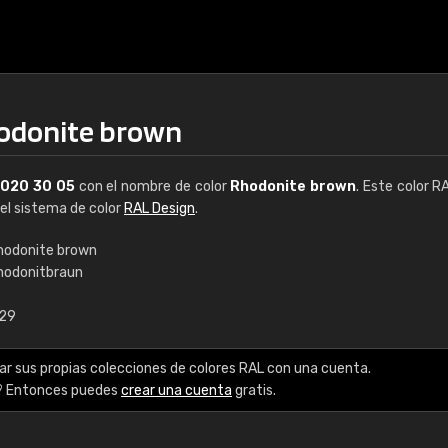
hodonite brown
L
020 30 05
con el nombre de color
Rhodonite brown
. Este color R
del sistema de color
RAL Design
.
hodonite brown
hodonitbraun
€15
,29
RAL K7 a base de a
ar sus propias colecciones de colores RAL con una cuenta.
216 colores RAL Class
? Entonces puedes
crear una cuenta
gratis.
5 x 15 cm, brillo