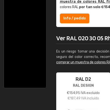
muestra de colores RAL fí
colores RAL
por tan solo €15
Info / pedido
Ver RAL 020 30 05 Rh
Es un riesgo tomar una decisión 
seguro del color correcto, reco
comprar un muestra de colores R
RAL D2
RAL DESIGN
€
154,95
IVA excluido
€
187,49
IVA incluido