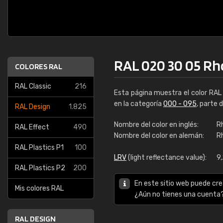
RAL 020 30 05 R
COLORES RAL
RAL Classic
216
Esta página muestra el color RA
en la categoría
000 - 095
, parte 
RAL Design
1.825
Nombre del color en inglés:
R
RAL Effect
490
Nombre del color en alemán:
R
RAL Plastics P1
100
LRV
(light reflectance value):
9
RAL Plastics P2
200
En este sitio web puede cre
Mis colores RAL
¿Aún no tienes una cuenta
RAL DESIGN