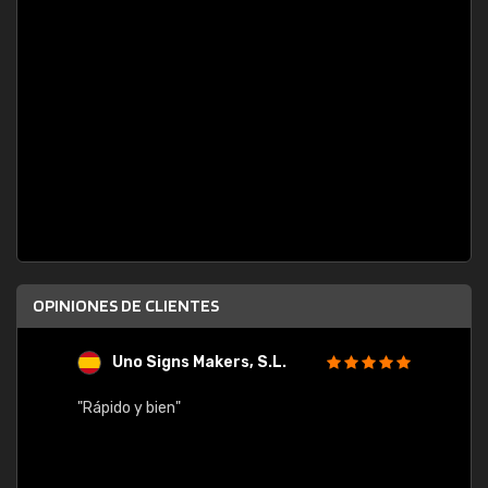
OPINIONES DE CLIENTES
Uno Signs Makers, S.L.
s
"Rápido y bien"
"Buen 
consu