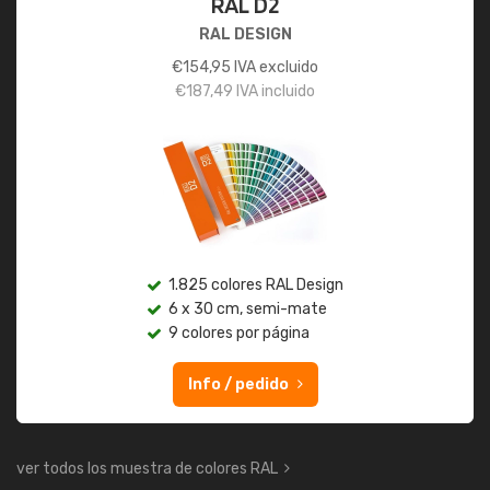
RAL D2
RAL DESIGN
€
154,95
IVA excluido
€
187,49
IVA incluido
1.825 colores RAL Design
6 x 30 cm, semi-mate
9 colores por página
Info / pedido
ver todos los muestra de colores RAL