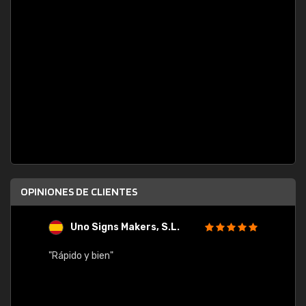
OPINIONES DE CLIENTES
Uno Signs Makers, S.L.
s
"Rápido y bien"
"Buen 
consu