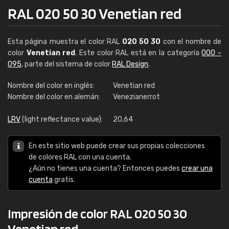
RAL 020 50 30 Venetian red
Esta página muestra el color RAL
020 50 30
con el nombre de
color
Venetian red
. Este color RAL está en la categoría
000 -
095
, parte del sistema de color
RAL Design
.
Nombre del color en inglés:
Venetian red
Nombre del color en alemán:
Venezianerrot
LRV
(light reflectance value):
20,64
En este sitio web puede crear sus propias colecciones
de colores RAL con una cuenta.
¿Aún no tienes una cuenta? Entonces puedes
crear una
cuenta
gratis.
Impresión de color RAL 020 50 30
Venetian red