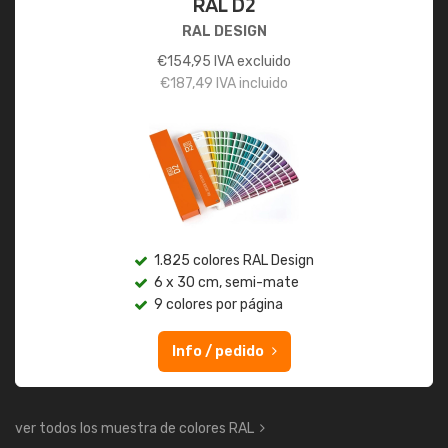
RAL D2
RAL DESIGN
€
154,95
IVA excluido
€
187,49
IVA incluido
1.825 colores RAL Design
6 x 30 cm, semi-mate
9 colores por página
Info / pedido
ver todos los muestra de colores RAL