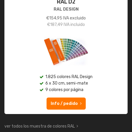
RAL D2
RAL DESIGN
€
154,95
IVA excluido
€
187,49
IVA incluido
1.825 colores RAL Design
6 x 30 cm, semi-mate
9 colores por página
Info / pedido
ver todos los muestra de colores RAL