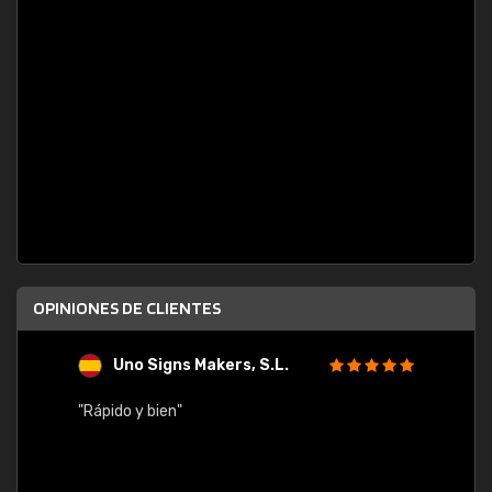
OPINIONES DE CLIENTES
Uno Signs Makers, S.L.
s
"Rápido y bien"
"Buen 
consu